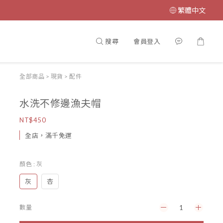
繁體中文
搜尋
會員登入
全部商品
>
現貨
>
配件
水洗不修邊漁夫帽
NT$450
全店，滿千免運
顏色
: 灰
灰
杏
數量