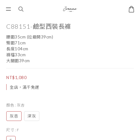
C88151-鹼型西裝長褲
腰圍35cm (拉最開39cm)
臀圍71cm
長度104cm
褲檔33cm
大腿圍39cm
NT$1,080
全店，滿千免運
顏色
: 灰杏
灰杏
深灰
尺寸
: F