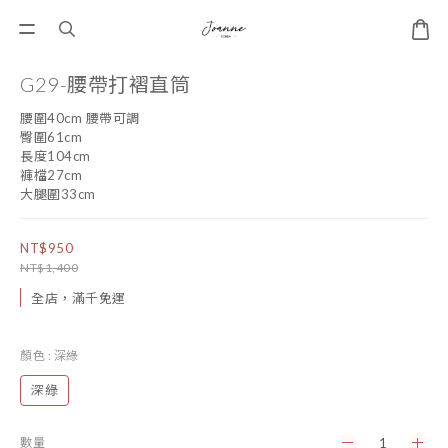
G29-腰帶打褶直筒
腰圍40cm 腰帶可調
臀圍61cm
長度104cm
褲檔27cm
大腿圍33cm
NT$950
NT$1,400
全店，滿千免運
顏色
: 深綠
深綠
數量