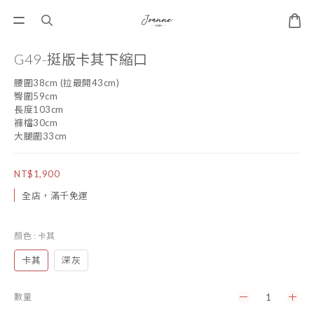
G49-挺版卡其下縮口
腰圍38cm (拉最開43cm)
臀圍59cm
長度103cm
褲檔30cm
大腿圍33cm
NT$1,900
全店，滿千免運
顏色
: 卡其
卡其
深灰
數量