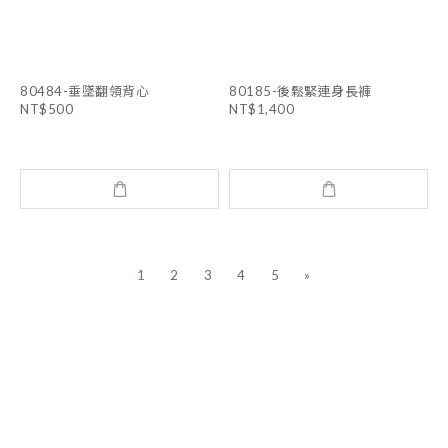
80484-垂墜翻領背心
80185-後鬆緊連身長褲
NT$500
NT$1,400
1
2
3
4
5
»