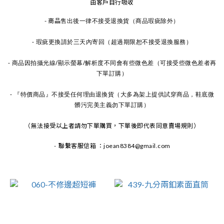
由客戶自行吸收
售出後一律不接受退換貨（商品瑕疵除外）
- 商品
- 瑕疵更換請於三天內寄回（超過期限恕不接受退換服務）
- 商品因拍攝光線/顯示螢幕/解析度不同會有些微色差
（可接受些微色差者再
下單訂購）
- 『特價商品』不接受任何理由退換貨
（大多為架上提供試穿商品，鞋底微
髒污完美主義勿下單訂購）
（無法接受以上者請勿下單購買，下單後即代表同意賣場規則）
-
聯繫客服信箱 ：joean8384@gmail.com